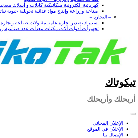
كهربائية الكترونية ميكانيكية كابلات و أسلاك معدن
صناعة وزراعة وإنتاج مواد غذائية تحويلية حيوية نبا
– التجارة –
استيراد تصدير تجارة عامة مقاولات صناعة وتجار
تجهيزات أدوات آلات مكنات معدات عدد صناعية زر
تيكوتاك
أربحلك وأريحلك
الإعلان المجاني
الإعلان في الموقع
الإتصال بنا