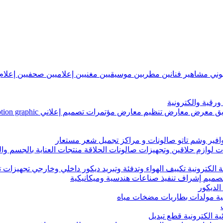
زيوني مشاهير فنانين مطربين موسيقيين مغنيين إعلاميين صحفيين إعل
رقية والكترونية
ض مؤتمرات تصميم إعلاني Graphic Designer, motion graphic تعليق صوتي تصميم غرافيك
وافير وشم تاتو صالونات و مراكز تجميل شعر مستعار
وازم حلاقين وتجهيزات صالونات الحلاقة منتجات العناية بالجسم وا
 الكترونية تكييف الهواء وتدفئة وتبريد ديكور داخلي وخارجي تجهيزات 
ميم إشراف تنفيذ صناعات هندسية وميكانيكية
الديكور
سية مولدات بطاريات مضخات مياه
ة الكترونية قطع تبديل