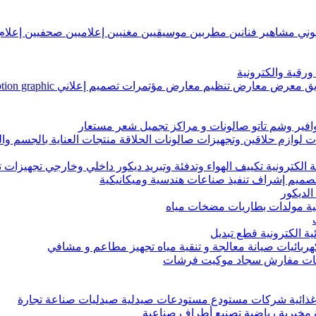
زيوني مشاهير فنانين مطربين موسيقيين مغنيين إعلاميين صحفيين إعل
رقية والكترونية
ض مؤتمرات تصميم إعلاني Graphic Designer, motion graphic تعليق صوتي تصميم غرافيك
وافير وشم تاتو صالونات و مراكز تجميل شعر مستعار
وازم حلاقين وتجهيزات صالونات الحلاقة منتجات العناية بالجسم وا
 الكترونية تكييف الهواء وتدفئة وتبريد ديكور داخلي وخارجي تجهيزات 
ميم إشراف تنفيذ صناعات هندسية وميكانيكية
الديكور
سية مولدات بطاريات مضخات مياه
ة الكترونية قطع تبديل
هربائيات صيانة معالجة و تنقية مياه تجهيز مطاعم و مشافي
اضات مفارش سجاد موكيت فرشات
ات غذائية شركات مستودع مستودعات صيدلية صيدليات صناعة تجارة
 مخبرية رياضية تصنيع أطراف صناعية