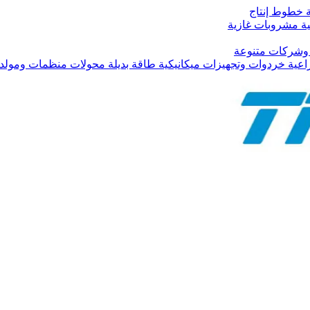
ية خطوط إنتاج
تية مشروبات غازية
ة وشركات متنوعة
اعية خردوات وتجهيزات ميكانيكية طاقة بديلة محولات منظمات ومولدا