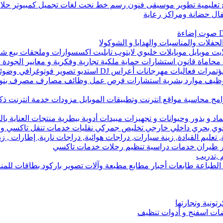
 تعليمية تطوير موسيقى فنون رسم خط نحت لغات تجميل كمبيوتر حلاقة
ال حضانة ومراكز رعاية
حفلات والمناسبات والهدايا و الشوكولا
لايت موبايل موبايلات خليوي لابتوب تابليت اكسسوارات وملحقات بيع شر
استشارات حماية ملكية تجارية وفكرية و معايير الجودة ISO و تعقيب معاملات رسمية
و تصوير فوتوغرافي وضوئي فيديو بطاقات للمناسبات معدات تصوير
 توظيف موارد بشرية استشارات فرص عمل وظائف مصارف مصرف بنو
رامج محاسبة مواقع انترنت وتطبيقات الموبايل مزودات خدمة انترنت ذ
بذور وحيوانات و تجهيزات مبيدات أدوية بيطرية منتجات العناية بال
وي بحري داخلي خارجي تخليص جمركي نقليات خدمات تنقل تاكسي و
تعليم القيادة, زينة سيارات, دراجات هوائية, دراجات نارية, إطارات , ز
 طيران خدمات دراسية تنظيم رحلات خدمات تاكسي
 ,تدريب
طباعة طابعات أحبار مطابع مطبعة وآلات تصوير باركود بطاقات للم
ونية وتجارتها
ت اسفنج و أدوات تنظيف