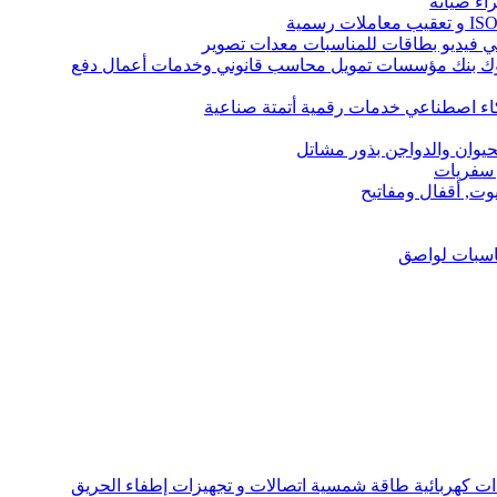
اء صيانة
ك بنك مؤسسات تمويل محاسب قانوني وخدمات أعمال دفع
كاء اصطناعي خدمات رقمية أتمتة صناعية
حيوان والدواجن بذور مشاتل
 سفريات
يوت, أقفال ومفاتيح
ناسبات لواصق
ت كهربائية طاقة شمسية اتصالات و تجهيزات إطفاء الحريق