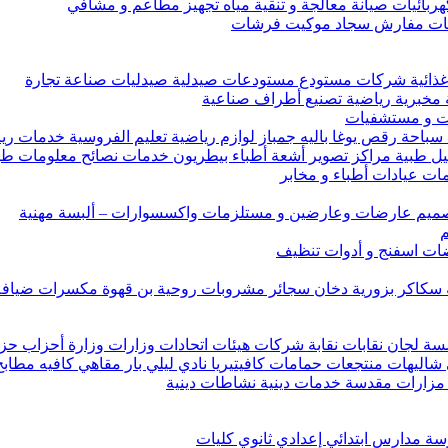
هربائيات صيانة معالجة و تنقية مياه تجهيز مطاعم و مشافي
اضات مفارش سجاد موكيت فرشات
ات غذائية شركات مستودع مستودعات صيدلية صيدليات صناعة تجارة
 مخبرية رياضية تصنيع أطراف صناعية
ت و مستشفيات
ة سباحة رقص يوغا باليه جمباز لوازم رياضية تعليم الفروسية خدمات 
اليل طبية مراكز تصوير أشعة أطباء بيطريون خدمات نصائح معلومات طب
ات عيادات أطباء و مخابر
 تصميم عارضات وعارضين و مستلزمات واكسسوارات – ألبسة مهنية
م
ت اسفنج و أدوات تنظيف
 سكاكر بزورية دخان سجائر مشروبات روحية بن قهوة مكسرات ضياف
ان نقابات نقابة شركات هيئات اتحادات وزارات وزارة أحزاب حزب 
هات منتجعات حمامات كافيتيريا نادي ليلي بار مقاهي كافيه مطابخ
ة مزارات مقدسة خدمات دينية نشاطات دينية
 مدارس ابتدائي إعدادي ثانوي كليات