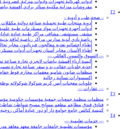
أدوات كهربائية تجهيزات وأدوات منزلية عصرونية ك
مفروشات منزلية مكتبية ستائر برادي أقمشة بي
T2
– صحة,طب و أدوية –
أدوية منتجات طبية تجميلية صناعة دوائية مكمّل
أدوات أجهزة تجهيزات مواد مستلزمات طبية علمية
مشفى مستشفى مشافي مراكز طبية عيادة عيادا
رياضة نادي أندية مدارس مراكز رياضية لياقة بدني
أطباء أخصائيو تغذية معالجون فيزيائيون مخابر تح
أطباء الأسنان مخابر أسنان تجهيزات أدوات مستلزم
— التسوق والتموين العائلي —
ألبسة أزياء أقمشة بياضات لانجري تجارة صناعة
أحذية جلديات حقائب يد و سفر صناعة تجارة تصمي
منظفات صابون شامبو معقمات محارم فوط حفاضا
اكسسوارات نسائية رجالية
حلويات معجنات أيس كريم شوكولا شوكولاته بوظة
— عقارات —
T3
منظمات منظمة جمعيات جمعية مؤسسات حكومية مؤسسة لج
فنادق فندق مطاعم مطعم مسابح مسبح شواطئ شاطئ شالي
كنيسة كنائس جامع جوامع دار أو دور عبادة أماكن روحي
T4
— خدمات تعليمية —
مؤسسات تعليمية جامعات جامعة معهد معاهد مدرسة