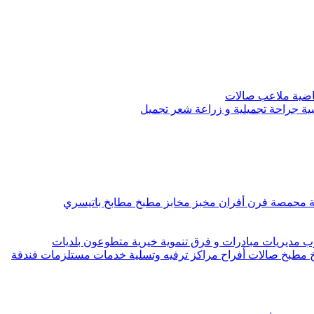
رياضية ملاعب صالات
ية جراحة تجميلية و زراعة شعر تجميل
ة محمصة فرن أفران مخبز مخابز مطبخ مطابخ باتيسري
مديريات مبادرات و فرق تنموية خيرية متطوعون بلديات
 مطبخ صالات أفراح مراكز ترفيه وتسلية خدمات مستلزمات فندقة