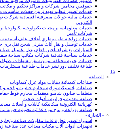
كمبيوتر اتصالات الكترونيات كاميرات مراقبة ساتا
حقوقيين محامين شركات و مراكز تحكيم و مكاتب محاماة قانون 
خدمات تصوير تنظيم تعهد تزيين حفلات مناسبات مؤتمرات فعاليات مهرجانات أعراس DJ استدي
خدمات مالية حوالات مصرفية اقتصادية شركات
الكتروني
خدمات معلوماتية برمجيات تكنولوجية تكنولوجيا ب
شركات تأمين
خدمات زراعية طب بيطري أعلاف علف أسمدة سماد و 
خدمات توصيل و نقل أثاث منزلي شحن نقل بري ج
السيارات,بيع شراء تأجير, قطع تبديل, غسيل, صيانة, 
خدمات سياحية فندقية شركات مكاتب سياحة سفر
خدمات بحرية مختلفة تموين سفن ,شهادات ,طواقم
طباعة تغليف دور نشر خدمات طباعية مستلزمات ال
T5
الصناعة
صناعات كيميائية دهانات مواد عزل كيماويات
صناعات بلاستيكية ورقية محارم خشبية و فحم و كرت
منظفات صابون شامبو معقمات محارم فوط حفاضا
صناعة معدنية وحرارية - أدوات صحية
كهربائية الكترونية ميكانيكية كابلات و أسلاك معدن
صناعة وزراعة وإنتاج مواد غذائية تحويلية حيوية نبا
- التجارة -
استيراد تصدير تجارة عامة مقاولات صناعة وتجار
تجهيزات أدوات آلات مكنات معدات عدد صناعية زر