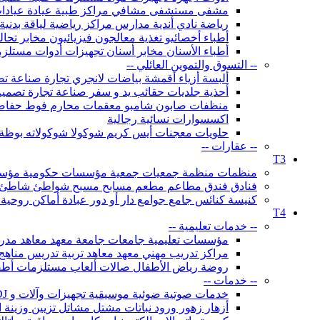
مشفى مستشفى مشافي مراكز طبية عيادة عيادا
رياضة نادي أندية مدارس مراكز رياضية لياقة بدني
أطباء أخصائيو تغذية معالجون فيزيائيون مخابر تح
أطباء الأسنان مخابر أسنان تجهيزات أدوات مستلزم
-- التسوق والتموين العائلي --
ألبسة أزياء أقمشة بياضات لانجري تجارة صناعة
أحذية جلديات حقائب يد و سفر صناعة تجارة تصمي
منظفات صابون شامبو معقمات محارم فوط حفاضا
اكسسوارات نسائية رجالية
حلويات معجنات أيس كريم شوكولا شوكولاته بوظة
-- عقارات --
T3
منظمات منظمة جمعيات جمعية مؤسسات حكومية مؤسسة لج
فنادق فندق مطاعم مطعم مسابح مسبح شواطئ شاطئ شالي
كنيسة كنائس جامع جوامع دار أو دور عبادة أماكن روحي
T4
-- خدمات تعليمية --
مؤسسات تعليمية جامعات جامعة معهد معاهد مدرسة
مراكز تدريب مهني معهد معاهد تربية تدريس مناهج
روضة رياض الأطفال صالات ألعاب مستلزمات أطف
-- خدمات --
خدمات صوتية ضوئية موسيقية تجهيزات وآلات و DJ صوت إضاءة
أزهار زهور ورود نباتات مشتل مشاتل تزيين وزينة ال