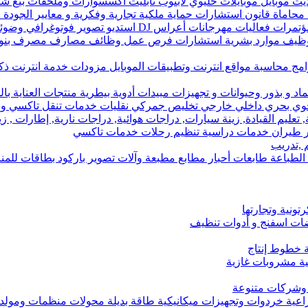
لايت موبايل موبايلات خليوي لابتوب تابليت اكسسوارات وملحقات بيع شر
استشارات حماية ملكية تجارية وفكرية و معايير الجودة ISO و تعقيب معاملات رسمية
و تصوير فوتوغرافي وضوئي فيديو بطاقات للمناسبات معدات تصوير
 توظيف موارد بشرية استشارات فرص عمل وظائف مصارف مصرف بنو
رامج محاسبة مواقع انترنت وتطبيقات الموبايل مزودات خدمة انترنت ذ
بذور وحيوانات و تجهيزات مبيدات أدوية بيطرية منتجات العناية بال
وي بحري داخلي خارجي تخليص جمركي نقليات خدمات تنقل تاكسي و
تعليم القيادة, زينة سيارات, دراجات هوائية, دراجات نارية, إطارات , ز
 طيران خدمات دراسية تنظيم رحلات خدمات تاكسي
 ,تدريب
طباعة طابعات أحبار مطابع مطبعة وآلات تصوير باركود بطاقات للم
ونية وتجارتها
ت اسفنج و أدوات تنظيف
ية خطوط إنتاج
تية مشروبات غازية
ة وشركات متنوعة
اعية خردوات وتجهيزات ميكانيكية طاقة بديلة محولات منظمات ومولدا