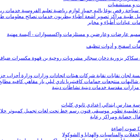
ت و مستشفيات
ة سباحة رقص يوغا باليه جمباز لوازم رياضية تعليم الفروسية خدمات 
اليل طبية مراكز تصوير أشعة أطباء بيطريون خدمات نصائح معلومات طب
ات عيادات أطباء و مخابر
 تصميم عارضات وعارضين و مستلزمات واكسسوارات - ألبسة مهنية
م
ت اسفنج و أدوات تنظيف
 سكاكر بزورية دخان سجائر مشروبات روحية بن قهوة مكسرات ضياف
ان نقابات نقابة شركات هيئات اتحادات وزارات وزارة أحزاب حزب 
هات منتجعات حمامات كافيتيريا نادي ليلي بار مقاهي كافيه مطابخ
ة مزارات مقدسة خدمات دينية نشاطات دينية
 مدارس ابتدائي إعدادي ثانوي كليات
 تعليمية تطوير موسيقى فنون رسم خط نحت لغات تجميل كمبيوتر حلاقة
ال حضانة ومراكز رعاية
حفلات والمناسبات والهدايا و الشوكولا