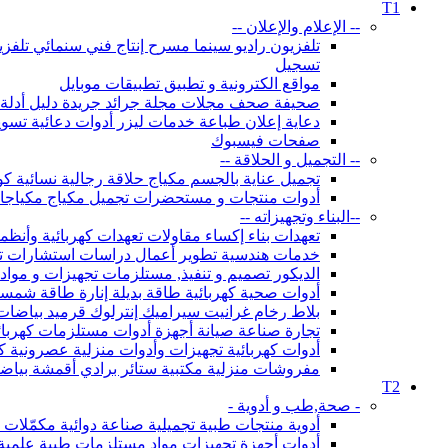
T1
-- الإعلام والإعلان --
تلفزيون راديو سينما مسرح إنتاج فني سنمائي تلف
تسجيل
مواقع الكترونية و تطبيق تطبيقات موبايل
صحيفة صحف مجلات مجلة جرائد جريدة دليل أدلة و
دعاية إعلان طباعة خدمات ليزر أدوات دعائية تسويق معرض معارض تنظيم معار
صفحات فيسبوك
-- التجميل و الحلاقة --
تجميل عناية بالجسم مكياج حلاقة رجالية نسائية ك
أدوات منتجات و مستحضرات تجميل مكياج مكياجات ل
--البناء وتجهيزاته --
تعهدات بناء إكساء مقاولات تعهدات كهربائية وأنظمة
خدمات هندسية تطوير أعمال دراسات استشارات تص
الديكور تصميم و تنفيذ, مستلزمات تجهيزات و مواد 
أدوات صحية كهربائية طاقة بديلة إنارة طاقة شم
بلاط رخام غرانيت سيراميك إنترلوك قرميد بياضات
تجارة صناعة صيانة أجهزة أدوات مستلزمات كهربائي
أدوات كهربائية تجهيزات وأدوات منزلية عصرونية ك
مفروشات منزلية مكتبية ستائر برادي أقمشة بي
T2
- صحة,طب و أدوية -
أدوية منتجات طبية تجميلية صناعة دوائية مكمّل
أدوات أجهزة تجهيزات مواد مستلزمات طبية علمية