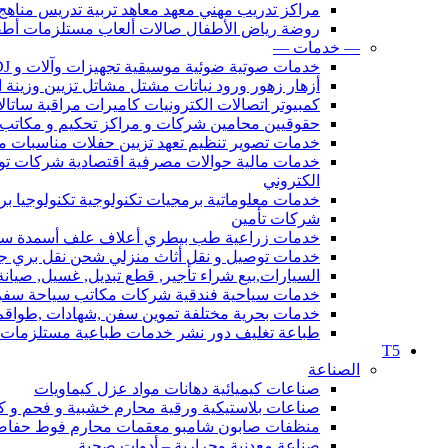
مراكز تدريب مهني معهد معاهد تربية تدريس مناهج
روضة رياض الأطفال صالات ألعاب مستلزمات أطف
— خدمات —
خدمات صوتية ضوئية موسيقية تجهيزات وآلات و DJ صوت إضاءة
أزهار زهور ورود نباتات مشتل مشاتل تزيين وزينة ال
كمبيوتر اتصالات الكترونيات كاميرات مراقبة ساتا
حقوقيين محامين شركات و مراكز تحكيم و مكاتب محاماة قانون 
خدمات تصوير تنظيم تعهد تزيين حفلات مناسبات مؤتمرات فعاليات مهرجانات أعراس DJ استدي
خدمات مالية حوالات مصرفية اقتصادية شركات
الكتروني
خدمات معلوماتية برمجيات تكنولوجية تكنولوجيا ب
شركات تأمين
خدمات زراعية طب بيطري أعلاف علف أسمدة سماد و 
خدمات توصيل و نقل أثاث منزلي شحن نقل بري ج
السيارات,بيع شراء تأجير, قطع تبديل, غسيل, صيانة, 
خدمات سياحية فندقية شركات مكاتب سياحة سفر
خدمات بحرية مختلفة تموين سفن ,شهادات ,طواقم
طباعة تغليف دور نشر خدمات طباعية مستلزمات ال
T5
الصناعة
صناعات كيميائية دهانات مواد عزل كيماويات
صناعات بلاستيكية ورقية محارم خشبية و فحم و كرت
منظفات صابون شامبو معقمات محارم فوط حفاضا
صناعة معدنية وحرارية – أدوات صحية