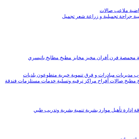
رياضية ملاعب صالات
ية جراحة تجميلية و زراعة شعر تجميل
ة محمصة فرن أفران مخبز مخابز مطبخ مطابخ باتيسري
مديريات مبادرات و فرق تنموية خيرية متطوعون بلديات
 مطبخ صالات أفراح مراكز ترفيه وتسلية خدمات مستلزمات فندقة
 إدارة تأهيل موارد بشرية تنمية بشرية وتدريب طبي