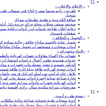
T1
-- الإعلام والإعلان --
تلفزيون راديو سينما مسرح إنتاج فني سنمائي تلف
تسجيل
مواقع الكترونية و تطبيق تطبيقات موبايل
صحيفة صحف مجلات مجلة جرائد جريدة دليل أدلة و
دعاية إعلان طباعة خدمات ليزر أدوات دعائية تسويق معرض معارض تنظيم معار
صفحات فيسبوك
-- التجميل و الحلاقة --
تجميل عناية بالجسم مكياج حلاقة رجالية نسائية ك
أدوات منتجات و مستحضرات تجميل مكياج مكياجات ل
--البناء وتجهيزاته --
تعهدات بناء إكساء مقاولات تعهدات كهربائية وأنظمة
خدمات هندسية تطوير أعمال دراسات استشارات تص
الديكور تصميم و تنفيذ, مستلزمات تجهيزات و مواد 
أدوات صحية كهربائية طاقة بديلة إنارة طاقة شم
بلاط رخام غرانيت سيراميك إنترلوك قرميد بياضات
تجارة صناعة صيانة أجهزة أدوات مستلزمات كهربائي
أدوات كهربائية تجهيزات وأدوات منزلية عصرونية ك
مفروشات منزلية مكتبية ستائر برادي أقمشة بي
T2
- صحة,طب و أدوية -
أدوية منتجات طبية تجميلية صناعة دوائية مكمّل
أدوات أجهزة تجهيزات مواد مستلزمات طبية علمية