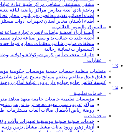
مشفى مستشفى مشافي مراكز طبية عيادة عيادا
رياضة نادي أندية مدارس مراكز رياضية لياقة بدني
أطباء أخصائيو تغذية معالجون فيزيائيون مخابر تح
أطباء الأسنان مخابر أسنان تجهيزات أدوات مستلزم
-- التسوق والتموين العائلي --
ألبسة أزياء أقمشة بياضات لانجري تجارة صناعة
أحذية جلديات حقائب يد و سفر صناعة تجارة تصمي
منظفات صابون شامبو معقمات محارم فوط حفاضا
اكسسوارات نسائية رجالية
حلويات معجنات أيس كريم شوكولا شوكولاته بوظة
-- عقارات --
T3
منظمات منظمة جمعيات جمعية مؤسسات حكومية مؤسسة لج
فنادق فندق مطاعم مطعم مسابح مسبح شواطئ شاطئ شالي
كنيسة كنائس جامع جوامع دار أو دور عبادة أماكن روحي
T4
-- خدمات تعليمية --
مؤسسات تعليمية جامعات جامعة معهد معاهد مدرسة
مراكز تدريب مهني معهد معاهد تربية تدريس مناهج
روضة رياض الأطفال صالات ألعاب مستلزمات أطف
-- خدمات --
خدمات صوتية ضوئية موسيقية تجهيزات وآلات و DJ صوت إضاءة
أزهار زهور ورود نباتات مشتل مشاتل تزيين وزينة ال