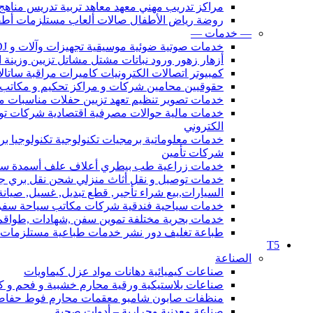
مراكز تدريب مهني معهد معاهد تربية تدريس مناهج
روضة رياض الأطفال صالات ألعاب مستلزمات أطف
— خدمات —
خدمات صوتية ضوئية موسيقية تجهيزات وآلات و DJ صوت إضاءة
أزهار زهور ورود نباتات مشتل مشاتل تزيين وزينة ال
كمبيوتر اتصالات الكترونيات كاميرات مراقبة ساتا
حقوقيين محامين شركات و مراكز تحكيم و مكاتب محاماة قانون 
خدمات تصوير تنظيم تعهد تزيين حفلات مناسبات مؤتمرات فعاليات مهرجانات أعراس DJ استدي
خدمات مالية حوالات مصرفية اقتصادية شركات
الكتروني
خدمات معلوماتية برمجيات تكنولوجية تكنولوجيا ب
شركات تأمين
خدمات زراعية طب بيطري أعلاف علف أسمدة سماد و 
خدمات توصيل و نقل أثاث منزلي شحن نقل بري ج
السيارات,بيع شراء تأجير, قطع تبديل, غسيل, صيانة, 
خدمات سياحية فندقية شركات مكاتب سياحة سفر
خدمات بحرية مختلفة تموين سفن ,شهادات ,طواقم
طباعة تغليف دور نشر خدمات طباعية مستلزمات ال
T5
الصناعة
صناعات كيميائية دهانات مواد عزل كيماويات
صناعات بلاستيكية ورقية محارم خشبية و فحم و كرت
منظفات صابون شامبو معقمات محارم فوط حفاضا
صناعة معدنية وحرارية – أدوات صحية