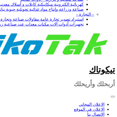
كهربائية الكترونية ميكانيكية كابلات و أسلاك معدن
صناعة وزراعة وإنتاج مواد غذائية تحويلية حيوية نبا
– التجارة –
استيراد تصدير تجارة عامة مقاولات صناعة وتجار
تجهيزات أدوات آلات مكنات معدات عدد صناعية زر
تيكوتاك
أربحلك وأريحلك
الإعلان المجاني
الإعلان في الموقع
الإتصال بنا