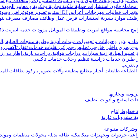
لايت موبايل موبايلات خليوي لابتوب تابليت اكسسوارات وملحقات بيع شر
استشارات حماية ملكية تجارية وفكرية و معايير الجودة ISO و تعقيب معاملات رسمية
و تصوير فوتوغرافي وضوئي فيديو بطاقات للمناسبات معدات تصوير
 توظيف موارد بشرية استشارات فرص عمل وظائف مصارف مصرف بنو
رامج محاسبة مواقع انترنت وتطبيقات الموبايل مزودات خدمة انترنت ذ
بذور وحيوانات و تجهيزات مبيدات أدوية بيطرية منتجات العناية بال
وي بحري داخلي خارجي تخليص جمركي نقليات خدمات تنقل تاكسي و
تعليم القيادة, زينة سيارات, دراجات هوائية, دراجات نارية, إطارات , ز
 طيران خدمات دراسية تنظيم رحلات خدمات تاكسي
 ,تدريب
طباعة طابعات أحبار مطابع مطبعة وآلات تصوير باركود بطاقات للم
ونية وتجارتها
ت اسفنج و أدوات تنظيف
ية خطوط إنتاج
تية مشروبات غازية
ة وشركات متنوعة
اعية خردوات وتجهيزات ميكانيكية طاقة بديلة محولات منظمات ومولدا