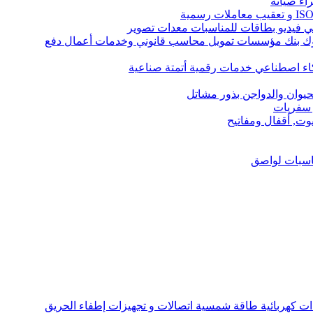
اء صيانة
ك بنك مؤسسات تمويل محاسب قانوني وخدمات أعمال دفع
كاء اصطناعي خدمات رقمية أتمتة صناعية
حيوان والدواجن بذور مشاتل
 سفريات
يوت, أقفال ومفاتيح
ناسبات لواصق
ت كهربائية طاقة شمسية اتصالات و تجهيزات إطفاء الحريق