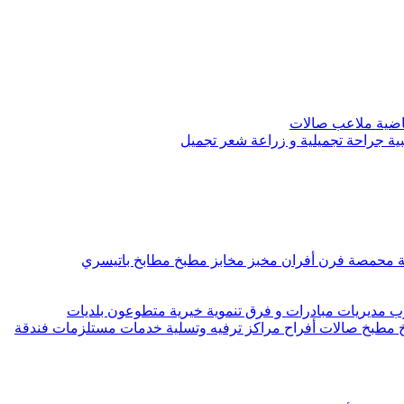
رياضية ملاعب صالات
ية جراحة تجميلية و زراعة شعر تجميل
ة محمصة فرن أفران مخبز مخابز مطبخ مطابخ باتيسري
مديريات مبادرات و فرق تنموية خيرية متطوعون بلديات
 مطبخ صالات أفراح مراكز ترفيه وتسلية خدمات مستلزمات فندقة