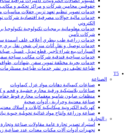
كمبيوتر اتصالات الكترونيات كاميرات مراقبة ساتا
حقوقيين محامين شركات و مراكز تحكيم و مكاتب محاماة قانون 
خدمات تصوير تنظيم تعهد تزيين حفلات مناسبات مؤتمرات فعاليات مهرجانات أعراس DJ استدي
خدمات مالية حوالات مصرفية اقتصادية شركات
الكتروني
خدمات معلوماتية برمجيات تكنولوجية تكنولوجيا ب
شركات تأمين
خدمات زراعية طب بيطري أعلاف علف أسمدة سماد و 
خدمات توصيل و نقل أثاث منزلي شحن نقل بري ج
السيارات,بيع شراء تأجير, قطع تبديل, غسيل, صيانة, 
خدمات سياحية فندقية شركات مكاتب سياحة سفر
خدمات بحرية مختلفة تموين سفن ,شهادات ,طواقم
طباعة تغليف دور نشر خدمات طباعية مستلزمات ال
T5
الصناعة
صناعات كيميائية دهانات مواد عزل كيماويات
صناعات بلاستيكية ورقية محارم خشبية و فحم و كرت
منظفات صابون شامبو معقمات محارم فوط حفاضا
صناعة معدنية وحرارية - أدوات صحية
كهربائية الكترونية ميكانيكية كابلات و أسلاك معدن
صناعة وزراعة وإنتاج مواد غذائية تحويلية حيوية نبا
- التجارة -
استيراد تصدير تجارة عامة مقاولات صناعة وتجار
تجهيزات أدوات آلات مكنات معدات عدد صناعية زر