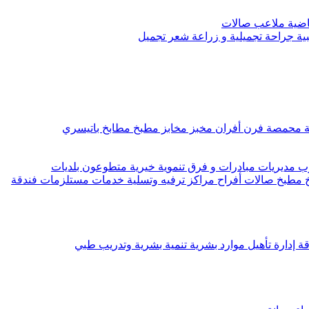
رياضية ملاعب صالات
ية جراحة تجميلية و زراعة شعر تجميل
ة محمصة فرن أفران مخبز مخابز مطبخ مطابخ باتيسري
مديريات مبادرات و فرق تنموية خيرية متطوعون بلديات
 مطبخ صالات أفراح مراكز ترفيه وتسلية خدمات مستلزمات فندقة
 إدارة تأهيل موارد بشرية تنمية بشرية وتدريب طبي