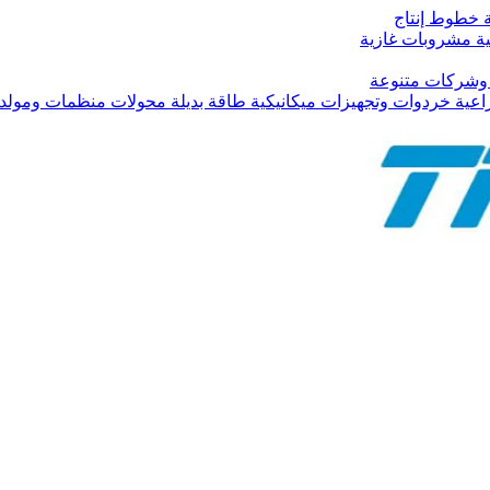
ية خطوط إنتاج
تية مشروبات غازية
ة وشركات متنوعة
اعية خردوات وتجهيزات ميكانيكية طاقة بديلة محولات منظمات ومولدا