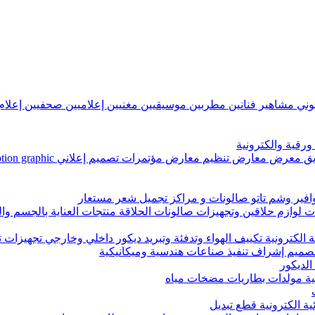
زيوني مشاهير فنانين مطربين موسيقيين مغنيين إعلاميين صحفيين إعل
رقية والكترونية
ض مؤتمرات تصميم إعلاني Graphic Designer, motion graphic تعليق صوتي تصميم غرافيك
وافير وشم تاتو صالونات و مراكز تجميل شعر مستعار
وازم حلاقين وتجهيزات صالونات الحلاقة منتجات العناية بالجسم وا
 الكترونية تكييف الهواء وتدفئة وتبريد ديكور داخلي وخارجي تجهيزات 
ميم إشراف تنفيذ صناعات هندسية وميكانيكية
الديكور
سية مولدات بطاريات مضخات مياه
ة الكترونية قطع تبديل