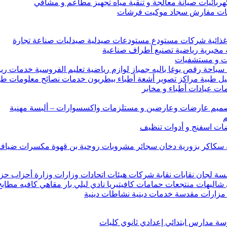
هربائيات صيانة معالجة و تنقية مياه تجهيز مطاعم و مشافي
اضات مفارش سجاد موكيت فرشات
ات غذائية شركات مستودع مستودعات صيدلية صيدليات صناعة تجارة
 مخبرية رياضية تصنيع أطراف صناعية
ت و مستشفيات
ة سباحة رقص يوغا باليه جمباز لوازم رياضية تعليم الفروسية خدمات 
اليل طبية مراكز تصوير أشعة أطباء بيطريون خدمات نصائح معلومات طب
ات عيادات أطباء و مخابر
 تصميم عارضات وعارضين و مستلزمات واكسسوارات – ألبسة مهنية
م
ت اسفنج و أدوات تنظيف
 سكاكر بزورية دخان سجائر مشروبات روحية بن قهوة مكسرات ضياف
ان نقابات نقابة شركات هيئات اتحادات وزارات وزارة أحزاب حزب 
هات منتجعات حمامات كافيتيريا نادي ليلي بار مقاهي كافيه مطابخ
ة مزارات مقدسة خدمات دينية نشاطات دينية
 مدارس ابتدائي إعدادي ثانوي كليات