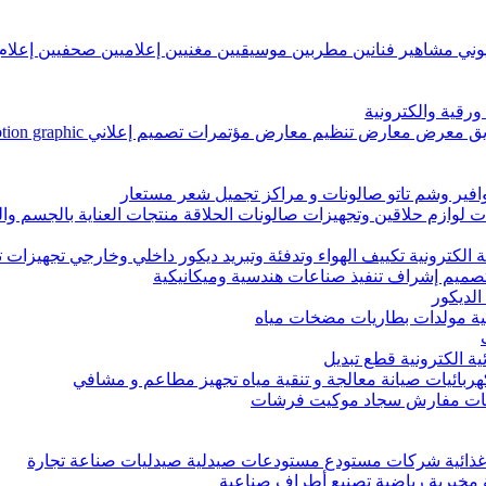
زيوني مشاهير فنانين مطربين موسيقيين مغنيين إعلاميين صحفيين إعل
رقية والكترونية
ض مؤتمرات تصميم إعلاني Graphic Designer, motion graphic تعليق صوتي تصميم غرافيك
وافير وشم تاتو صالونات و مراكز تجميل شعر مستعار
وازم حلاقين وتجهيزات صالونات الحلاقة منتجات العناية بالجسم وا
 الكترونية تكييف الهواء وتدفئة وتبريد ديكور داخلي وخارجي تجهيزات 
ميم إشراف تنفيذ صناعات هندسية وميكانيكية
الديكور
سية مولدات بطاريات مضخات مياه
ة الكترونية قطع تبديل
هربائيات صيانة معالجة و تنقية مياه تجهيز مطاعم و مشافي
اضات مفارش سجاد موكيت فرشات
ات غذائية شركات مستودع مستودعات صيدلية صيدليات صناعة تجارة
 مخبرية رياضية تصنيع أطراف صناعية