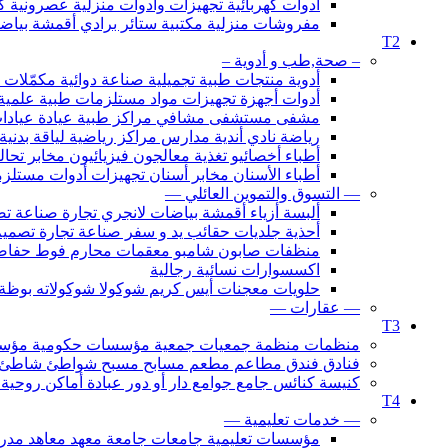
أدوات كهربائية تجهيزات وأدوات منزلية عصرونية ك
مفروشات منزلية مكتبية ستائر برادي أقمشة بي
T2
– صحة,طب و أدوية –
أدوية منتجات طبية تجميلية صناعة دوائية مكمّل
أدوات أجهزة تجهيزات مواد مستلزمات طبية علمية
مشفى مستشفى مشافي مراكز طبية عيادة عيادا
رياضة نادي أندية مدارس مراكز رياضية لياقة بدني
أطباء أخصائيو تغذية معالجون فيزيائيون مخابر تح
أطباء الأسنان مخابر أسنان تجهيزات أدوات مستلزم
— التسوق والتموين العائلي —
ألبسة أزياء أقمشة بياضات لانجري تجارة صناعة
أحذية جلديات حقائب يد و سفر صناعة تجارة تصمي
منظفات صابون شامبو معقمات محارم فوط حفاضا
اكسسوارات نسائية رجالية
حلويات معجنات أيس كريم شوكولا شوكولاته بوظة
— عقارات —
T3
منظمات منظمة جمعيات جمعية مؤسسات حكومية مؤسسة لج
فنادق فندق مطاعم مطعم مسابح مسبح شواطئ شاطئ شالي
كنيسة كنائس جامع جوامع دار أو دور عبادة أماكن روحي
T4
— خدمات تعليمية —
مؤسسات تعليمية جامعات جامعة معهد معاهد مدرسة