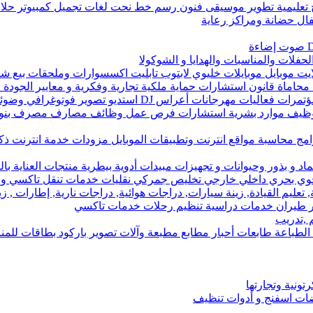
 تعليمية تطوير موسيقى فنون رسم خط نحت لغات تجميل كمبيوتر حلاقة
ال حضانة ومراكز رعاية
حفلات والمناسبات والهدايا و الشوكولا
لايت موبايل موبايلات خليوي لابتوب تابليت اكسسوارات وملحقات بيع شر
استشارات حماية ملكية تجارية وفكرية و معايير الجودة ISO و تعقيب معاملات رسمية
و تصوير فوتوغرافي وضوئي فيديو بطاقات للمناسبات معدات تصوير
 توظيف موارد بشرية استشارات فرص عمل وظائف مصارف مصرف بنو
رامج محاسبة مواقع انترنت وتطبيقات الموبايل مزودات خدمة انترنت ذ
بذور وحيوانات و تجهيزات مبيدات أدوية بيطرية منتجات العناية بال
وي بحري داخلي خارجي تخليص جمركي نقليات خدمات تنقل تاكسي و
تعليم القيادة, زينة سيارات, دراجات هوائية, دراجات نارية, إطارات , ز
 طيران خدمات دراسية تنظيم رحلات خدمات تاكسي
 ,تدريب
طباعة طابعات أحبار مطابع مطبعة وآلات تصوير باركود بطاقات للم
ونية وتجارتها
ت اسفنج و أدوات تنظيف