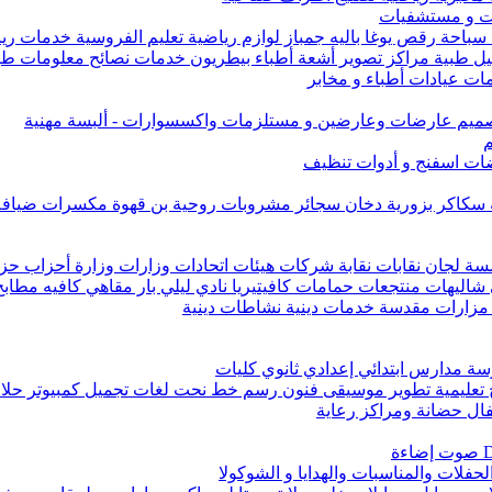
ت و مستشفيات
ة سباحة رقص يوغا باليه جمباز لوازم رياضية تعليم الفروسية خدمات 
اليل طبية مراكز تصوير أشعة أطباء بيطريون خدمات نصائح معلومات طب
ات عيادات أطباء و مخابر
 تصميم عارضات وعارضين و مستلزمات واكسسوارات - ألبسة مهنية
م
ت اسفنج و أدوات تنظيف
 سكاكر بزورية دخان سجائر مشروبات روحية بن قهوة مكسرات ضياف
ان نقابات نقابة شركات هيئات اتحادات وزارات وزارة أحزاب حزب 
هات منتجعات حمامات كافيتيريا نادي ليلي بار مقاهي كافيه مطابخ
ة مزارات مقدسة خدمات دينية نشاطات دينية
 مدارس ابتدائي إعدادي ثانوي كليات
 تعليمية تطوير موسيقى فنون رسم خط نحت لغات تجميل كمبيوتر حلاقة
ال حضانة ومراكز رعاية
حفلات والمناسبات والهدايا و الشوكولا